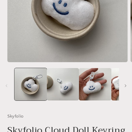
在
互
動
視
窗
中
開
啟
多
媒
Skyfolio
體
Skyfolio Cloud Doll Keyring
檔