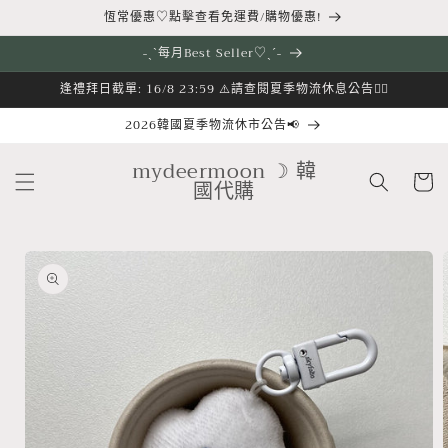
跳至內
恆常優惠♡點擊查看免運費/購物優惠!
容
˗ˏˋ每月Best Seller♡ˎˊ˗
逢禮拜日截單: 16/8 23:59 ⚠️請查閱夏季物流休息公告👇🏻
2026韓國夏季物流休市公告📢
購
mydeermoon ☽ 韓
物
國代購
車
略過產
品資訊