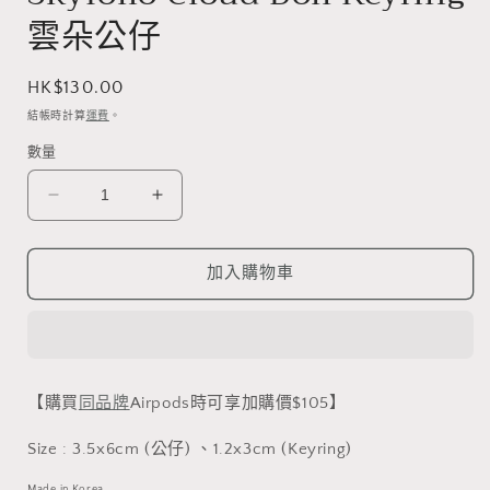
案
雲朵公仔
1
定
HK$130.00
價
結帳時計算
運費
。
數量
Skyfolio
Skyfolio
Cloud
Cloud
Doll
Doll
Keyring
Keyring
加入購物車
雲
雲
朵
朵
公
公
仔
仔
【購買
同品牌
Airpods時可享加購價$105】
數
數
量
量
Size : 3.5x6cm (公仔) 、
1.2x3cm (Keyring)
減
增
Made in Korea