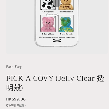
在
互
動
Earp Earp
視
PICK A COVY (Jelly Clear 透
窗
中
明殼)
開
啟
多
媒
定
HK$99.00
體
價
結帳時計算
運費
。
檔