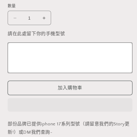
案
數量
1
PICK
PICK
A
A
COVY
COVY
請在此處留下你的手機型號
(Jelly
(Jelly
Clear
Clear
透
透
明
明
殼)
殼)
數
數
量
量
加入購物車
減
增
少
加
部份品牌已提供iphone 17系列型號（請留意我們的Story更
新!）或DM我們查詢~