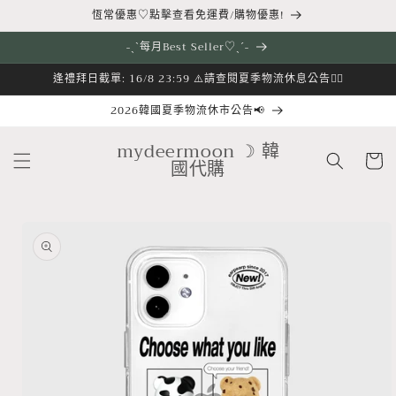
跳至內
恆常優惠♡點擊查看免運費/購物優惠!
容
˗ˏˋ每月Best Seller♡ˎˊ˗
逢禮拜日截單: 16/8 23:59 ⚠️請查閱夏季物流休息公告👇🏻
2026韓國夏季物流休市公告📢
購
mydeermoon ☽ 韓
物
國代購
車
略過產
品資訊