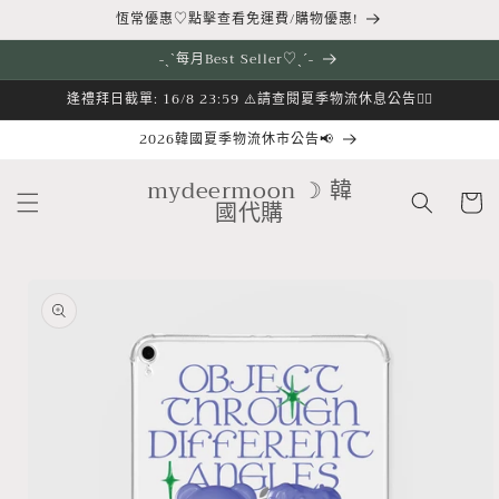
跳至內
恆常優惠♡點擊查看免運費/購物優惠!
容
˗ˏˋ每月Best Seller♡ˎˊ˗
逢禮拜日截單: 16/8 23:59 ⚠️請查閱夏季物流休息公告👇🏻
2026韓國夏季物流休市公告📢
購
mydeermoon ☽ 韓
物
國代購
車
略過產
品資訊