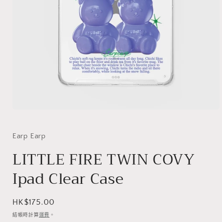
在
互
動
Earp Earp
視
LITTLE FIRE TWIN COVY
窗
中
Ipad Clear Case
開
啟
多
媒
定
HK$175.00
體
價
結帳時計算
運費
。
檔