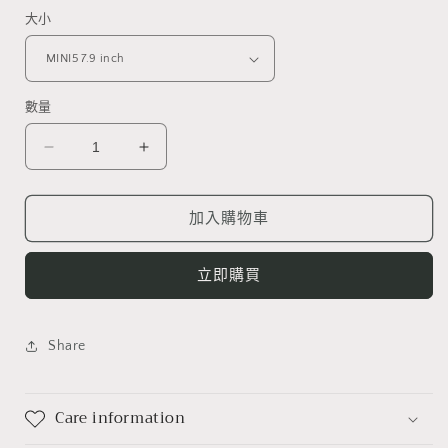
案
大小
1
數量
LITTLE
LITTLE
FIRE
FIRE
TWIN
TWIN
COVY
COVY
加入購物車
Ipad
Ipad
Clear
Clear
立即購買
Case
Case
數
數
量
量
Share
減
增
少
加
Care information