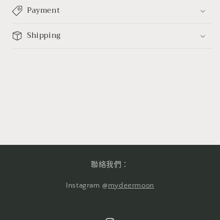
Payment
Shipping
聯絡我們：
Instagram @
mydeermoon