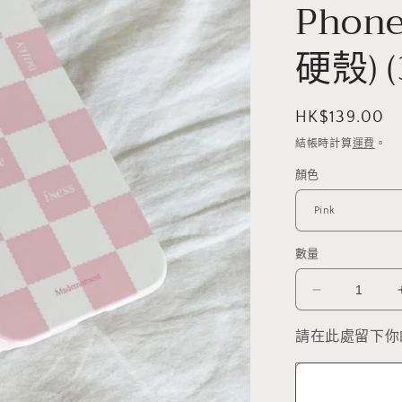
Phone
硬殼) (
定
HK$139.00
價
結帳時計算
運費
。
顏色
數量
Happy
Life
Pattern
請在此處留下你
Phone
Case
(Hard