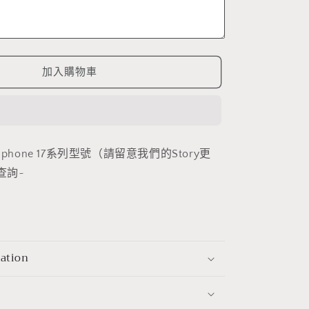
普
通
硬
殼)
加入購物車
(3
色)
數
量
增
hone 17系列型號（請留意我們的Story更
加
查詢~
mation