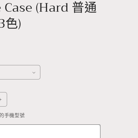
 Case (Hard 普通
3色)
Happy
Life
Pattern
的手機型號
Phone
Case
(Hard