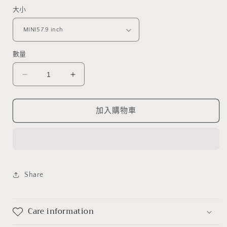
案
大小
1
數量
HANG
HANG
OUT
OUT
BUNI
BUNI
Ipad
Ipad
加入購物車
Clear
Clear
Case
Case
數
數
量
量
減
增
Share
少
加
Care information