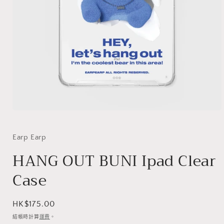
在
互
動
Earp Earp
視
HANG OUT BUNI Ipad Clear
窗
中
Case
開
啟
多
媒
定
HK$175.00
體
價
結帳時計算
運費
。
檔