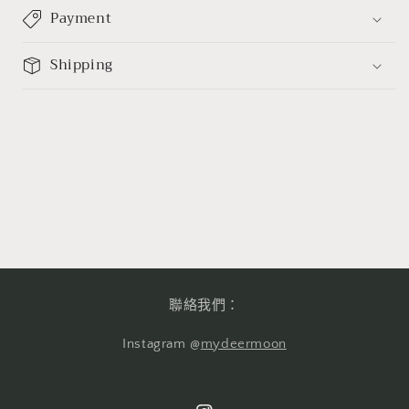
Payment
Shipping
聯絡我們：
Instagram @
mydeermoon