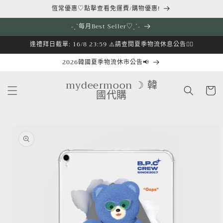
跳至內
恆常優惠♡點擊查看免運費/購物優惠!
容
˗ˏˋ每月Best Seller♡ˎˊ˗
逢禮拜日截單: 16/8 23:59 ⚠️請查閱夏季物流休息公告👇🏻
2026韓國夏季物流休市公告📢
購
mydeermoon ☽ 韓
物
國代購
車
略過產
品資訊