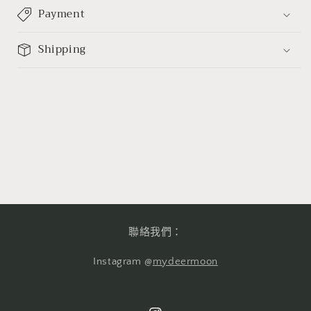
Payment
Shipping
聯絡我們：
Instagram @
mydeermoon