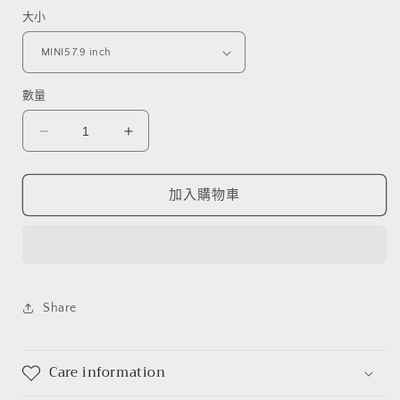
案
大小
1
數量
GOOD
GOOD
THINGS
THINGS
TAKE
TAKE
TIME
TIME
加入購物車
Ipad
Ipad
Clear
Clear
Case
Case
數
數
量
量
Share
減
增
少
加
Care information