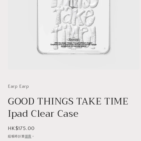
在
互
動
Earp Earp
視
GOOD THINGS TAKE TIME
窗
中
Ipad Clear Case
開
啟
多
媒
定
HK$175.00
體
價
結帳時計算
運費
。
檔