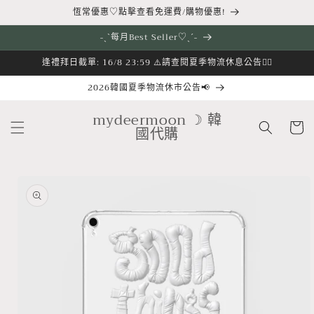
跳至內
恆常優惠♡點擊查看免運費/購物優惠!
容
˗ˏˋ每月Best Seller♡ˎˊ˗
逢禮拜日截單: 16/8 23:59 ⚠️請查閱夏季物流休息公告👇🏻
2026韓國夏季物流休市公告📢
購
mydeermoon ☽ 韓
物
國代購
車
略過產
品資訊