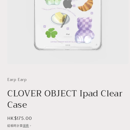
在
互
動
Earp Earp
視
CLOVER OBJECT Ipad Clear
窗
中
Case
開
啟
多
媒
定
HK$175.00
體
價
結帳時計算
運費
。
檔