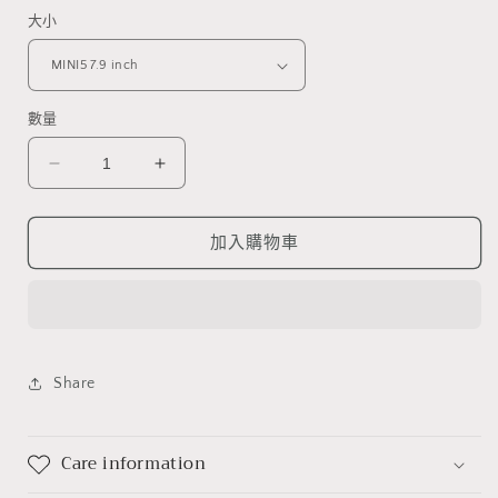
案
大小
1
數量
CLOVER
CLOVER
OBJECT
OBJECT
Ipad
Ipad
Clear
Clear
加入購物車
Case
Case
數
數
量
量
減
增
少
加
Share
Care information