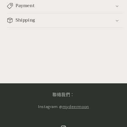
Payment
Shipping
聯絡我們：
Instagram @
mydeermoon