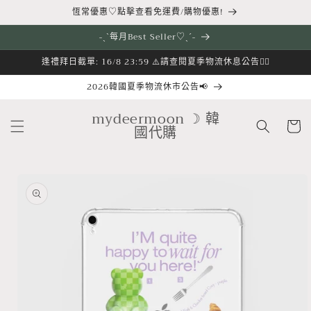
跳至內
恆常優惠♡點擊查看免運費/購物優惠!
容
˗ˏˋ每月Best Seller♡ˎˊ˗
逢禮拜日截單: 16/8 23:59 ⚠️請查閱夏季物流休息公告👇🏻
2026韓國夏季物流休市公告📢
購
mydeermoon ☽ 韓
物
國代購
車
略過產
品資訊