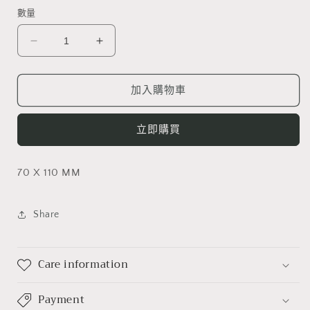
案
數量
1
Borahstudio
Borahstudio
Photocard
Photocard
Holder
Holder
(Peach)
(Peach)
加入購物車
數
數
量
量
立即購買
減
增
少
加
70 X 110 MM
Share
Care information
Payment