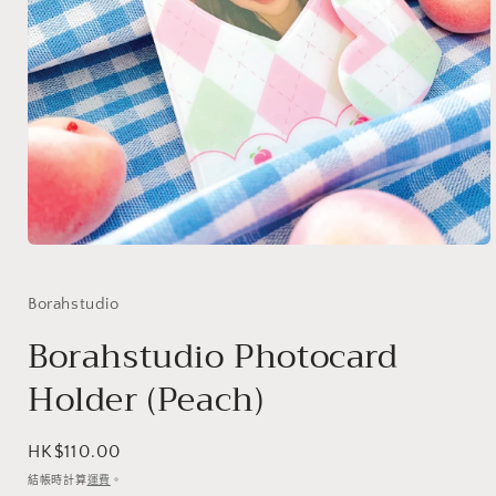
在
互
動
Borahstudio
視
Borahstudio Photocard
窗
中
Holder (Peach)
開
啟
多
媒
定
HK$110.00
體
價
結帳時計算
運費
。
檔