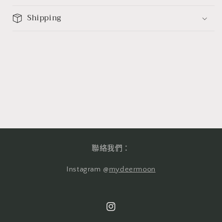
Shipping
聯絡我們：
Instagram @
mydeermoon
Instagram