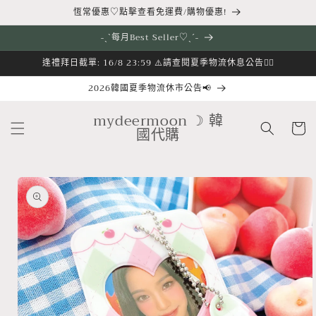
跳至內
恆常優惠♡點擊查看免運費/購物優惠!
容
˗ˏˋ每月Best Seller♡ˎˊ˗
逢禮拜日截單: 16/8 23:59 ⚠️請查閱夏季物流休息公告👇🏻
2026韓國夏季物流休市公告📢
購
mydeermoon ☽ 韓
物
國代購
車
略過產
品資訊