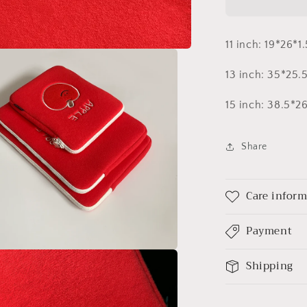
inch)
數
量
11 inch:
19*26*1
減
13 inch: 35*25.
少
15 inch: 38.5*2
Share
Care infor
Payment
Shipping