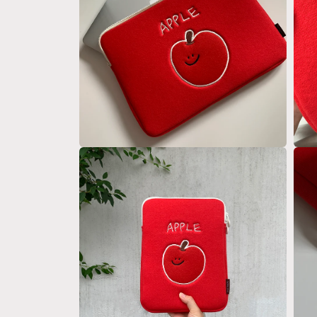
窗
多
中
媒
開
體
啟
檔
多
案
媒
2
體
檔
案
3
在
在
互
互
動
動
視
視
窗
窗
中
中
開
開
啟
啟
多
多
媒
媒
體
體
檔
檔
案
案