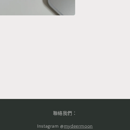
聯絡我們：
Instagram @
mydeermoon