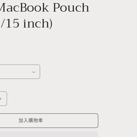
MacBook Pouch
/15 inch)
Second
Morning
Apple
ok
Ipad/MacBook
加入購物車
Pouch
(11/13/15