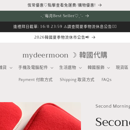
恆常優惠♡點擊查看免運費/購物優惠!
˗ˏˋ每月Best Seller♡ˎˊ˗
逢禮拜日截單: 16/8 23:59 ⚠️請查閱夏季物流休息公告👇🏻
2026韓國夏季物流休市公告📢
mydeermoon ☽ 韓國代購
雜貨
手機及電腦配件
生活選物
韓國服飾
現貨區
Payment 付款方式
Shipping 取貨方式
FAQs
Second Mornin
Secon