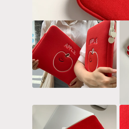
在
互
動
視
窗
中
開
啟
多
媒
體
檔
案
在
1
互
動
視
在
窗
互
中
動
開
視
啟