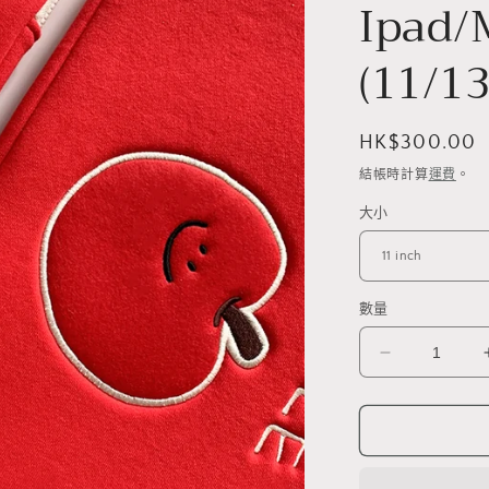
Ipad/
(11/13
定
HK$300.00
價
結帳時計算
運費
。
大小
數量
Second
Morning
Apple
Ipad/MacBo
Pouch
(11/13/15