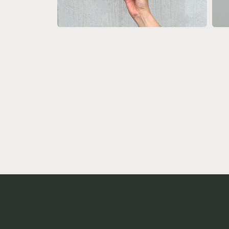
4
5
在
在
互
互
動
動
視
視
窗
窗
中
中
開
開
啟
啟
多
多
媒
媒
體
體
檔
檔
案
案
6
7