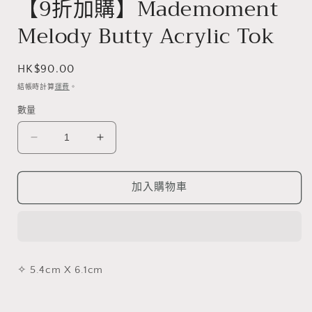
【9折加購】Mademoment
案
1
Melody Butty Acrylic Tok
定
HK$90.00
價
結帳時計算
運費
。
數量
【9
【9
折
折
加
加
加入購物車
購】
購】
Mademoment
Mademoment
Melody
Melody
Butty
Butty
Acrylic
Acrylic
✧ 5.4cm X 6.1cm
Tok
Tok
數
數
量
量