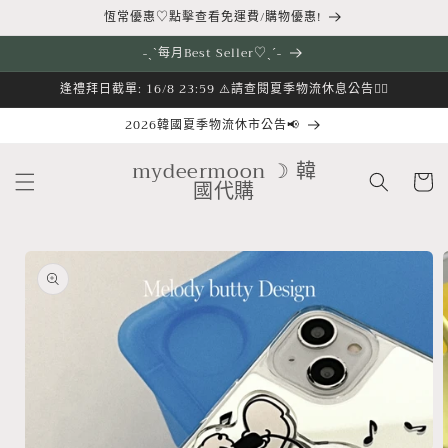
跳至內
恆常優惠♡點擊查看免運費/購物優惠!
容
˗ˏˋ每月Best Seller♡ˎˊ˗
逢禮拜日截單: 16/8 23:59 ⚠️請查閱夏季物流休息公告👇🏻
2026韓國夏季物流休市公告📢
購
mydeermoon ☽ 韓
物
國代購
車
略過產
品資訊