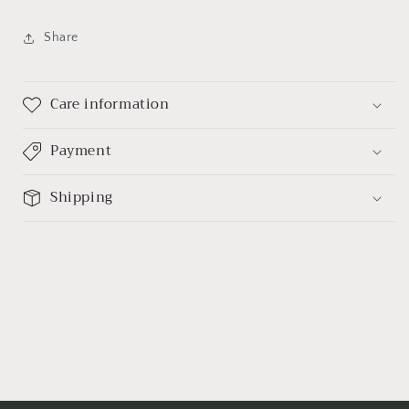
減
增
Share
少
加
Care information
Payment
Shipping