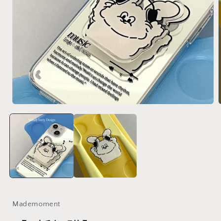
在
互
動
視
窗
中
開
啟
多
媒
體
Mademoment
檔